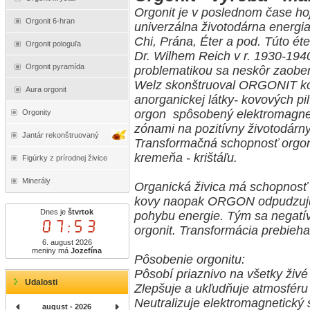
Orgonit je v poslednom čase h
Orgonit 6-hran
univerzálna životodárna energi
Chi, Prána, Éter a pod. Túto ét
Orgonit pologuľa
Dr. Wilhem Reich v r. 1930-1940
Orgonit pyramída
problematikou sa neskôr zaober
Welz skonštruoval ORGONIT kom
Aura orgonit
anorganickej látky- kovových pi
orgon spôsobený elektromagne
Orgonity
zónami na pozitívny životodárny
Jantár rekonštruovaný
Transformačná schopnosť orgoni
kremeňa - krištáľu.
Figúrky z prírodnej živice
Minerály
Organická živica má schopnosť
kovy naopak ORGON odpudzujú
Dnes je
štvrtok
pohybu energie. Tým sa negatív
07:53
orgonit. Transformácia prebieha 
6. august 2026
meniny má
Jozefína
Pôsobenie orgonitu:
Pôsobí priaznivo na všetky živ
Udalosti
Zlepšuje a ukľudňuje atmosféru
Neutralizuje elektromagnetický s
august - 2026