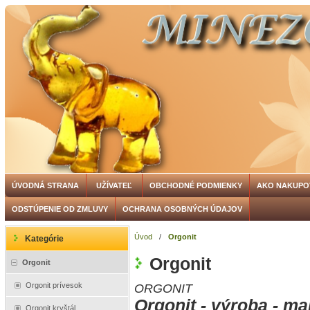
ÚVODNÁ STRANA
UŽÍVATEĽ
OBCHODNÉ PODMIENKY
AKO NAKUPO
ODSTÚPENIE OD ZMLUVY
OCHRANA OSOBNÝCH ÚDAJOV
Úvod
/
Orgonit
Kategórie
Orgonit
Orgonit
Orgonit prívesok
ORGONIT
Orgonit - výroba - m
Orgonit kryštál