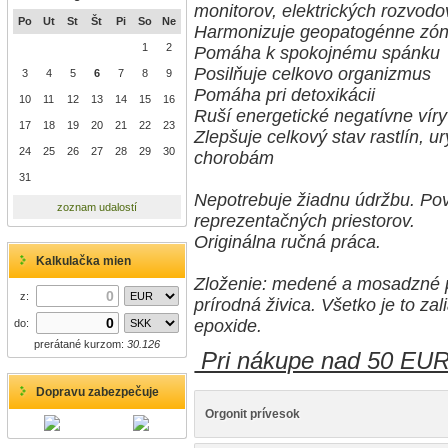
monitorov, elektrických rozvodo
Po
Ut
St
Št
Pi
So
Ne
Harmonizuje geopatogénne zó
1
2
Pomáha k spokojnému spánku
Posilňuje celkovo organizmus
3
4
5
6
7
8
9
Pomáha pri detoxikácii
10
11
12
13
14
15
16
Ruší energetické negatívne víry
17
18
19
20
21
22
23
Zlepšuje celkový stav rastlín, u
24
25
26
27
28
29
30
chorobám
31
Nepotrebuje žiadnu údržbu. Povr
zoznam udalostí
reprezentačných priestorov.
Originálna ručná práca.
Kalkulačka mien
Zloženie: medené a mosadzné pil
z:
prírodná živica. Všetko je to z
epoxide.
do:
prerátané kurzom:
30.126
Pri nákupe nad 50 EU
Dopravu zabezpečuje
Orgonit prívesok