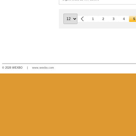
1
2
3
4
5
© 2026 WEXBO |
www.wexbo.com