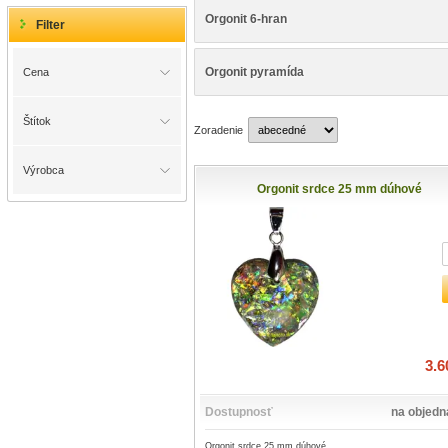
Orgonit 6-hran
Filter
Orgonit pyramída
Cena
Štítok
Zoradenie
Výrobca
Orgonit srdce 25 mm dúhové
3.6
Dostupnosť
na objed
Orgonit srdce 25 mm dúhové