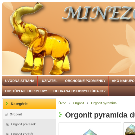
ÚVODNÁ STRANA
UŽÍVATEĽ
OBCHODNÉ PODMIENKY
AKO NAKUPO
ODSTÚPENIE OD ZMLUVY
OCHRANA OSOBNÝCH ÚDAJOV
Úvod
/
Orgonit
/
Orgonit pyramída
Kategórie
Orgonit pyramída d
Orgonit
Orgonit prívesok
Orgonit kryštál