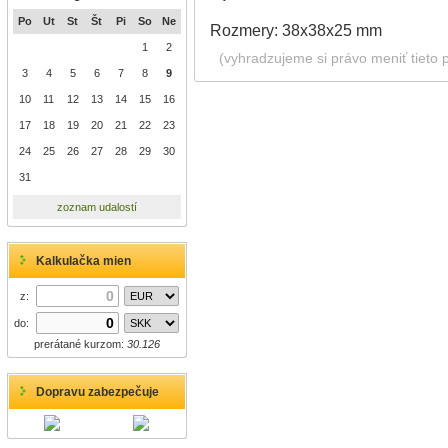
Po
Ut
St
Št
Pi
So
Ne
Rozmery: 38x38x25 mm
1
2
(vyhradzujeme si právo meniť tieto 
3
4
5
6
7
8
9
10
11
12
13
14
15
16
17
18
19
20
21
22
23
24
25
26
27
28
29
30
31
zoznam udalostí
Kalkulačka mien
z:
do:
prerátané kurzom:
30.126
Dopravu zabezpečuje