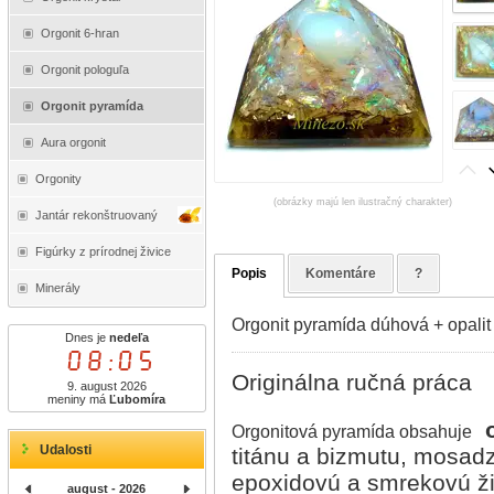
Orgonit 6-hran
Orgonit pologuľa
Orgonit pyramída
Aura orgonit
Orgonity
(obrázky majú len ilustračný charakter)
Jantár rekonštruovaný
Figúrky z prírodnej živice
Popis
Komentáre
?
Minerály
Orgonit pyramída dúhová + opalit
Dnes je
nedeľa
08:05
Originálna ručná práca
9. august 2026
meniny má
Ľubomíra
Orgonitová pyramída obsahuje
Udalosti
titánu a bizmutu, mosadzné
epoxidovú a smrekovú ži
august - 2026