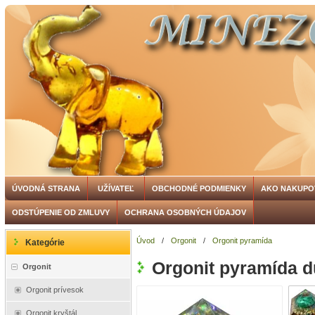
ÚVODNÁ STRANA
UŽÍVATEĽ
OBCHODNÉ PODMIENKY
AKO NAKUPO
ODSTÚPENIE OD ZMLUVY
OCHRANA OSOBNÝCH ÚDAJOV
Úvod
/
Orgonit
/
Orgonit pyramída
Kategórie
Orgonit pyramída 
Orgonit
Orgonit prívesok
Orgonit kryštál