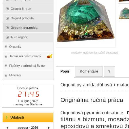
Orgonit 6-hran
Orgonit pologuľa
Orgonit pyramída
Aura orgonit
Orgonity
(obrázky majú len ilustračný charakter)
Jantár rekonštruovaný
Figúrky z prírodnej živice
Popis
Komentáre
?
Minerály
Orgonit pyramída dúhová + malac
Dnes je
piatok
21:45
Originálna ručná práca
7. august 2026
meniny má
Štefánia
Orgonitová pyramída obsahuje
Udalosti
titánu a bizmutu, mosadzné
epoxidovú a smrekovú ži
august - 2026