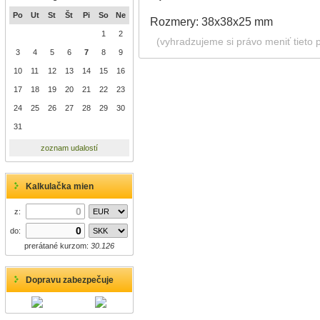
Po
Ut
St
Št
Pi
So
Ne
Rozmery: 38x38x25 mm
1
2
(vyhradzujeme si právo meniť tieto 
3
4
5
6
7
8
9
10
11
12
13
14
15
16
17
18
19
20
21
22
23
24
25
26
27
28
29
30
31
zoznam udalostí
Kalkulačka mien
z:
do:
prerátané kurzom:
30.126
Dopravu zabezpečuje