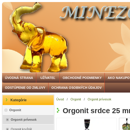
ÚVODNÁ STRANA
UŽÍVATEĽ
OBCHODNÉ PODMIENKY
AKO NAKUPO
ODSTÚPENIE OD ZMLUVY
OCHRANA OSOBNÝCH ÚDAJOV
Úvod
/
Orgonit
/
Orgonit prívesok
Kategórie
Orgonit srdce 25 
Orgonit
Orgonit prívesok
Orgonit kryštál