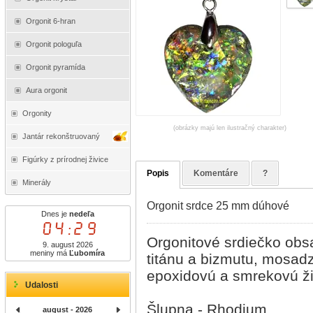
Orgonit 6-hran
Orgonit pologuľa
Orgonit pyramída
Aura orgonit
Orgonity
(obrázky majú len ilustračný charakter)
Jantár rekonštruovaný
Figúrky z prírodnej živice
Popis
Komentáre
?
Minerály
Orgonit srdce 25 mm dúhové
Dnes je
nedeľa
04:29
Orgonitové srdiečko obs
9. august 2026
meniny má
Ľubomíra
titánu a bizmutu, mosadzn
epoxidovú a smrekovú ži
Udalosti
Šlupna - Rhodium
august - 2026