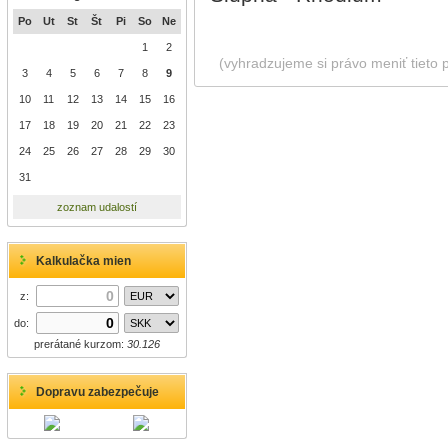
Po
Ut
St
Št
Pi
So
Ne
1
2
(vyhradzujeme si právo meniť tieto 
3
4
5
6
7
8
9
10
11
12
13
14
15
16
17
18
19
20
21
22
23
24
25
26
27
28
29
30
31
zoznam udalostí
Kalkulačka mien
z:
do:
prerátané kurzom:
30.126
Dopravu zabezpečuje