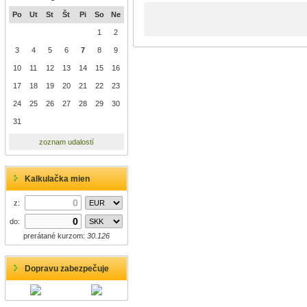
Po
Ut
St
Št
Pi
So
Ne
1
2
3
4
5
6
7
8
9
10
11
12
13
14
15
16
17
18
19
20
21
22
23
24
25
26
27
28
29
30
31
zoznam udalostí
Kalkulačka mien
z:
do:
prerátané kurzom:
30.126
Dopravu zabezpečuje