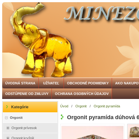
ÚVODNÁ STRANA
UŽÍVATEĽ
OBCHODNÉ PODMIENKY
AKO NAKUPO
ODSTÚPENIE OD ZMLUVY
OCHRANA OSOBNÝCH ÚDAJOV
Úvod
/
Orgonit
/
Orgonit pyramída
Kategórie
Orgonit pyramída dúhová
Orgonit
Orgonit prívesok
Orgonit kryštál