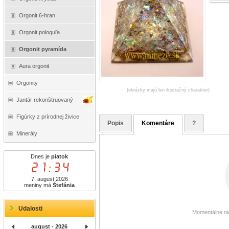
Orgonit 6-hran
Orgonit pologuľa
Orgonit pyramída
Aura orgonit
Orgonity
(obrázky majú len ilustračný charakter)
Jantár rekonštruovaný
Figúrky z prírodnej živice
Popis
Komentáre
?
Minerály
Dnes je
piatok
21:34
7. august 2026
meniny má
Štefánia
Udalosti
Momentálne nie
august - 2026