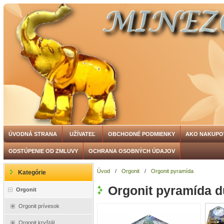
ÚVODNÁ STRANA
UŽÍVATEĽ
OBCHODNÉ PODMIENKY
AKO NAKUPO
ODSTÚPENIE OD ZMLUVY
OCHRANA OSOBNÝCH ÚDAJOV
Úvod
/
Orgonit
/
Orgonit pyramída
Kategórie
Orgonit pyramída 
Orgonit
Orgonit prívesok
Orgonit kryštál