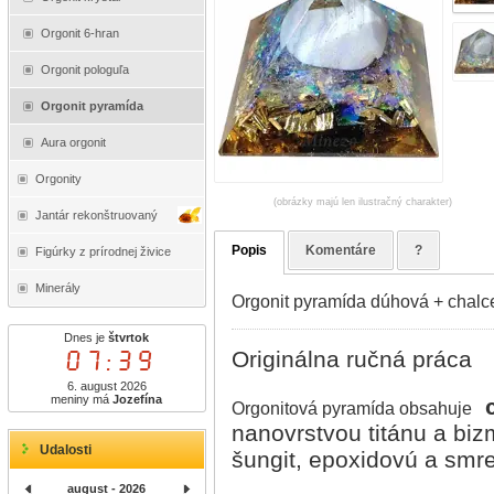
Orgonit 6-hran
Orgonit pologuľa
Orgonit pyramída
Aura orgonit
Orgonity
(obrázky majú len ilustračný charakter)
Jantár rekonštruovaný
Popis
Komentáre
?
Figúrky z prírodnej živice
Minerály
Orgonit pyramída dúhová + chal
Dnes je
štvrtok
07:39
Originálna ručná práca
6. august 2026
meniny má
Jozefína
Orgonitová pyramída obsahuje
nanovrstvou titánu a bizm
Udalosti
šungit, epoxidovú a smre
august - 2026