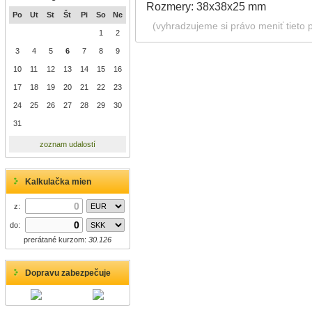
Rozmery: 38x38x25 mm
Po
Ut
St
Št
Pi
So
Ne
(vyhradzujeme si právo meniť tieto 
1
2
3
4
5
6
7
8
9
10
11
12
13
14
15
16
17
18
19
20
21
22
23
24
25
26
27
28
29
30
31
zoznam udalostí
Kalkulačka mien
z:
do:
prerátané kurzom:
30.126
Dopravu zabezpečuje