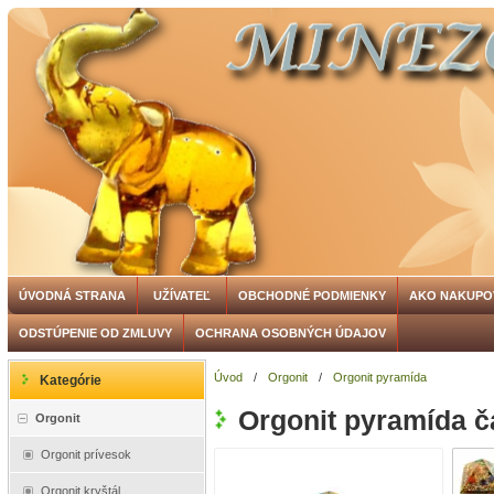
ÚVODNÁ STRANA
UŽÍVATEĽ
OBCHODNÉ PODMIENKY
AKO NAKUPO
ODSTÚPENIE OD ZMLUVY
OCHRANA OSOBNÝCH ÚDAJOV
Úvod
/
Orgonit
/
Orgonit pyramída
Kategórie
Orgonit pyramída 
Orgonit
Orgonit prívesok
Orgonit kryštál