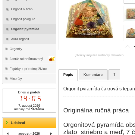
Orgonit 6-hran
Orgonit pologuľa
Orgonit pyramída
Aura orgonit
Orgonity
(obrázky majú len ilustračný charakter)
Jantár rekonštruovaný
Figúrky z prírodnej živice
Popis
Komentáre
?
Minerály
Orgonit pyramída čakrová s tepa
Dnes je
piatok
14:06
7. august 2026
Originálna ručná práca
meniny má
Štefánia
Udalosti
Orgonitová pyramída ob
zlato, striebro a meď, 7
august - 2026