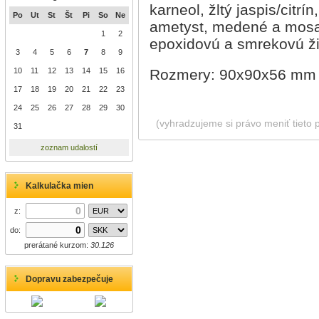
karneol, žltý jaspis/citrí
Po
Ut
St
Št
Pi
So
Ne
ametyst, medené a mosad
1
2
epoxidovú a smrekovú ži
3
4
5
6
7
8
9
10
11
12
13
14
15
16
Rozmery: 90x90x56 mm
17
18
19
20
21
22
23
24
25
26
27
28
29
30
(vyhradzujeme si právo meniť tieto 
31
zoznam udalostí
Kalkulačka mien
z:
do:
prerátané kurzom:
30.126
Dopravu zabezpečuje