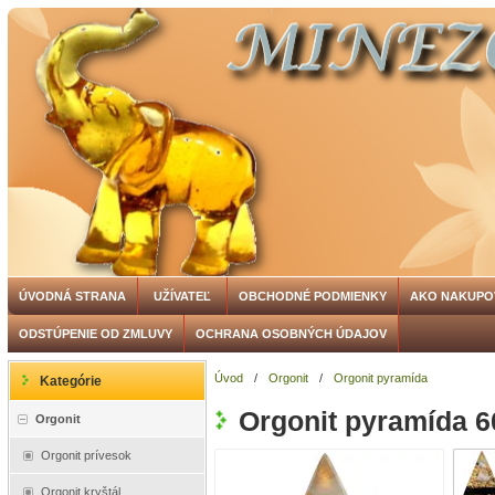
ÚVODNÁ STRANA
UŽÍVATEĽ
OBCHODNÉ PODMIENKY
AKO NAKUPO
ODSTÚPENIE OD ZMLUVY
OCHRANA OSOBNÝCH ÚDAJOV
Úvod
/
Orgonit
/
Orgonit pyramída
Kategórie
Orgonit pyramída 6
Orgonit
Orgonit prívesok
Orgonit kryštál