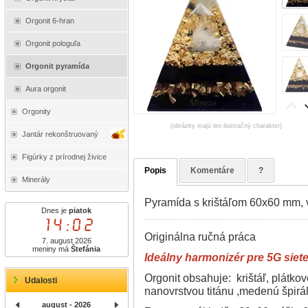
Orgonit 6-hran
Orgonit pologuľa
Orgonit pyramída
Aura orgonit
Orgonity
(obrázky majú len ilustračný charakter)
Jantár rekonštruovaný
Figúrky z prírodnej živice
Popis
Komentáre
?
Minerály
Pyramída s krištáľom 60x60 mm,
Dnes je
piatok
14:02
Originálna ručná práca
7. august 2026
meniny má
Štefánia
Ideálny harmonizér pre 5G siet
Orgonit obsahuje: krištáľ, plátkov
Udalosti
nanovrstvou titánu ,medenú špirá
august - 2026