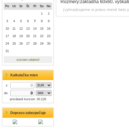
Rozmery:základňa 60x60, výška
Po
Ut
St
Št
Pi
So
Ne
(vyhradzujeme si právo meniť tieto 
1
2
3
4
5
6
7
8
9
10
11
12
13
14
15
16
17
18
19
20
21
22
23
24
25
26
27
28
29
30
31
zoznam udalostí
Kalkulačka mien
z:
do:
prerátané kurzom:
30.126
Dopravu zabezpečuje