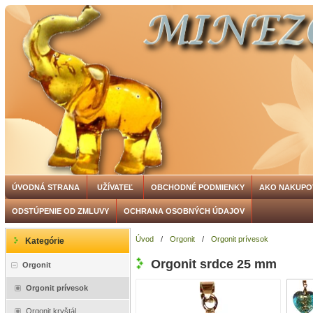
ÚVODNÁ STRANA
UŽÍVATEĽ
OBCHODNÉ PODMIENKY
AKO NAKUPO
ODSTÚPENIE OD ZMLUVY
OCHRANA OSOBNÝCH ÚDAJOV
Úvod
/
Orgonit
/
Orgonit prívesok
Kategórie
Orgonit srdce 25 mm
Orgonit
Orgonit prívesok
Orgonit kryštál