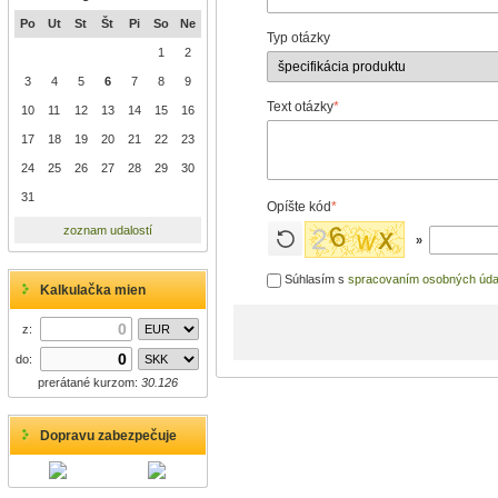
Po
Ut
St
Št
Pi
So
Ne
Typ otázky
1
2
3
4
5
6
7
8
9
Text otázky
*
10
11
12
13
14
15
16
17
18
19
20
21
22
23
24
25
26
27
28
29
30
31
Opíšte kód
*
zoznam udalostí
»
Súhlasím s
spracovaním osobných úda
Kalkulačka mien
z:
do:
prerátané kurzom:
30.126
Dopravu zabezpečuje