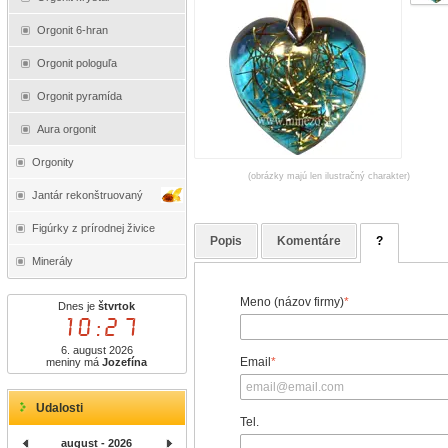
Orgonit 6-hran
Orgonit pologuľa
Orgonit pyramída
Aura orgonit
Orgonity
(obrázky majú len ilustračný charakter)
Jantár rekonštruovaný
Figúrky z prírodnej živice
Popis
Komentáre
?
Minerály
Meno (názov firmy)
*
Dnes je
štvrtok
10:27
6. august 2026
Email
*
meniny má
Jozefína
Udalosti
Tel.
august - 2026