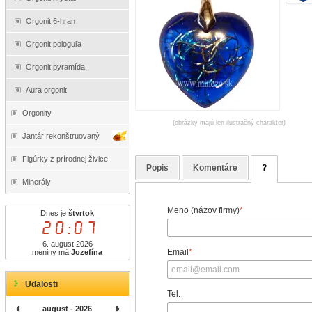
Orgonit 6-hran
Orgonit pologuľa
Orgonit pyramída
Aura orgonit
Orgonity
(obrázky majú len ilustračný charakter)
Jantár rekonštruovaný
Figúrky z prírodnej živice
Popis
Komentáre
?
Minerály
Meno (názov firmy)
*
Dnes je
štvrtok
20:07
6. august 2026
Email
*
meniny má
Jozefína
Udalosti
Tel.
august - 2026