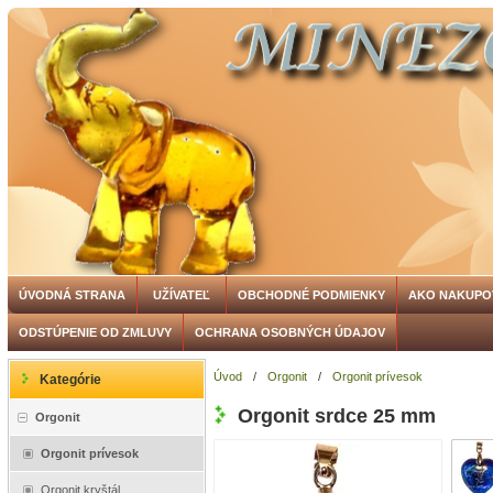
ÚVODNÁ STRANA
UŽÍVATEĽ
OBCHODNÉ PODMIENKY
AKO NAKUPO
ODSTÚPENIE OD ZMLUVY
OCHRANA OSOBNÝCH ÚDAJOV
Úvod
/
Orgonit
/
Orgonit prívesok
Kategórie
Orgonit srdce 25 mm
Orgonit
Orgonit prívesok
Orgonit kryštál