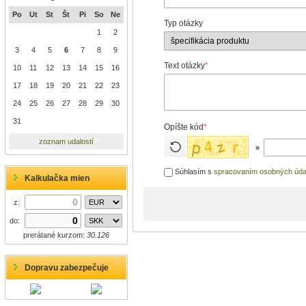
Po
Ut
St
Št
Pi
So
Ne
Typ otázky
1
2
3
4
5
6
7
8
9
Text otázky
*
10
11
12
13
14
15
16
17
18
19
20
21
22
23
24
25
26
27
28
29
30
31
Opíšte kód
*
zoznam udalostí
»
Súhlasím s
spracovaním osobných úda
Kalkulačka mien
z:
do:
prerátané kurzom:
30.126
Dopravu zabezpečuje