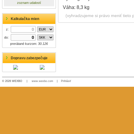
zoznam udalostí
Váha: 8,3 kg
(vyhradzujeme si právo meniť tieto 
Kalkulačka mien
z:
do:
prerátané kurzom:
30.126
Dopravu zabezpečuje
© 2026 WEXBO |
www.wexbo.com
|
Prihlásiť