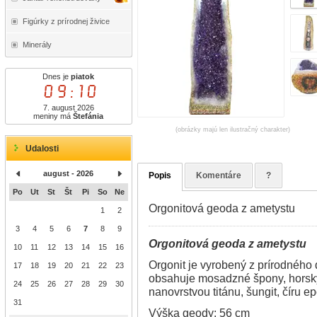
Figúrky z prírodnej živice
Minerály
Dnes je
piatok
09:10
7. august 2026
meniny má
Štefánia
(obrázky majú len ilustračný charakter)
Udalosti
august - 2026
Popis
Komentáre
?
Po
Ut
St
Št
Pi
So
Ne
Orgonitová geoda z ametystu
1
2
3
4
5
6
7
8
9
Orgonitová geoda z amety
10
11
12
13
14
15
16
Orgonit je vyrobený z prírodného 
17
18
19
20
21
22
23
obsahuje mosadzné špony, horský 
24
25
26
27
28
29
30
nanovrstvou titánu, šungit, číru e
31
Výška geody: 56 cm