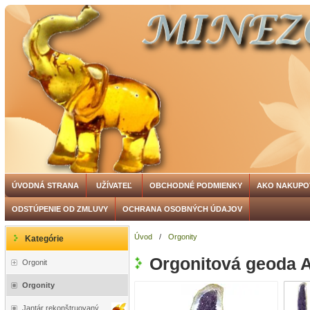
ÚVODNÁ STRANA
UŽÍVATEĽ
OBCHODNÉ PODMIENKY
AKO NAKUPO
ODSTÚPENIE OD ZMLUVY
OCHRANA OSOBNÝCH ÚDAJOV
Úvod
/
Orgonity
Kategórie
Orgonitová geoda 
Orgonit
Orgonity
Jantár rekonštruovaný