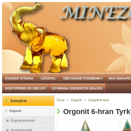
ÚVODNÁ STRANA
UŽÍVATEĽ
OBCHODNÉ PODMIENKY
AKO NAKUPO
ODSTÚPENIE OD ZMLUVY
OCHRANA OSOBNÝCH ÚDAJOV
Úvod
/
Orgonit
/
Orgonit 6-hran
Kategórie
Orgonit 6-hran Tyr
Orgonit
Orgonit prívesok
Orgonit kryštál