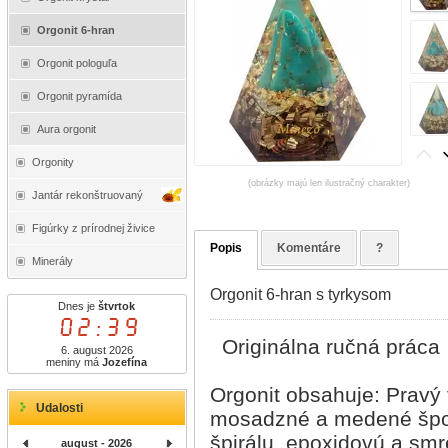
Orgonit 6-hran
Orgonit pologuľa
Orgonit pyramída
Aura orgonit
Orgonity
(obrázky majú len ilustračný charakter)
Jantár rekonštruovaný
Figúrky z prírodnej živice
Popis
Komentáre
?
Minerály
Orgonit 6-hran s tyrkysom
Dnes je
štvrtok
02:39
Originálna ručná práca
6. august 2026
meniny má
Jozefína
Orgonit obsahuje: Pravý t
Udalosti
mosadzné a medené špony
špirálu, epoxidovú a smr
august - 2026