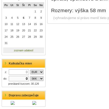
Po
Ut
St
Št
Pi
So
Ne
Rozmery: výška 58 mm
1
2
(vyhradzujeme si právo meniť tieto 
3
4
5
6
7
8
9
10
11
12
13
14
15
16
17
18
19
20
21
22
23
24
25
26
27
28
29
30
31
zoznam udalostí
Kalkulačka mien
z:
do:
prerátané kurzom:
30.126
Dopravu zabezpečuje