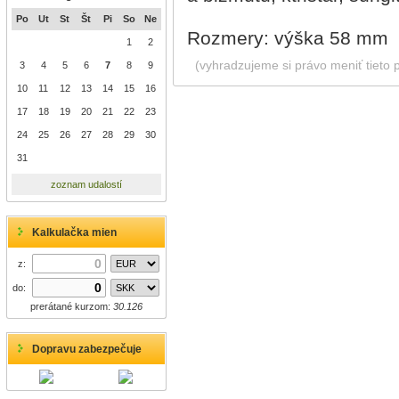
Po
Ut
St
Št
Pi
So
Ne
Rozmery: výška 58 mm
1
2
(vyhradzujeme si právo meniť tieto 
3
4
5
6
7
8
9
10
11
12
13
14
15
16
17
18
19
20
21
22
23
24
25
26
27
28
29
30
31
zoznam udalostí
Kalkulačka mien
z:
do:
prerátané kurzom:
30.126
Dopravu zabezpečuje