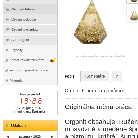
Orgonit 6-hran
Orgonit pologuľa
Orgonit pyramída
Aura orgonit
Orgonity
(obrázky majú len ilustračný charakter)
Jantár rekonštruovaný
Figúrky z prírodnej živice
Popis
Komentáre
?
Minerály
Orgonit 6-hran s ruženínom
Dnes je
piatok
13:26
Originálna ručná práca
7. august 2026
meniny má
Štefánia
Orgonit obsahuje: Ružen
Udalosti
mosadzné a medené špon
a bizmutu, ktrištáľ, šung
august - 2026