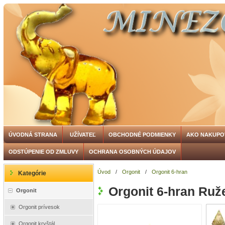
ÚVODNÁ STRANA
UŽÍVATEĽ
OBCHODNÉ PODMIENKY
AKO NAKUPO
ODSTÚPENIE OD ZMLUVY
OCHRANA OSOBNÝCH ÚDAJOV
Úvod
/
Orgonit
/
Orgonit 6-hran
Kategórie
Orgonit 6-hran Ruž
Orgonit
Orgonit prívesok
Orgonit kryštál